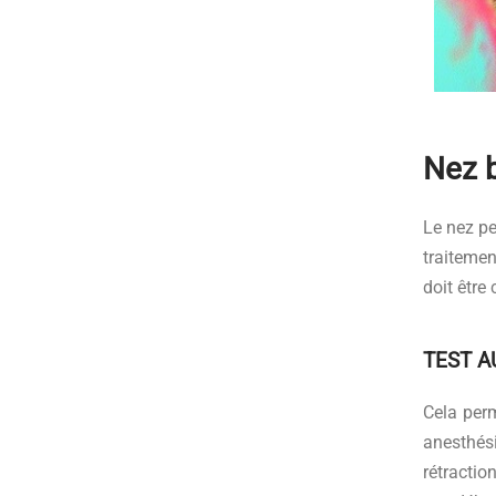
Nez b
Le nez pe
traitemen
doit être
TEST A
Cela perm
anesthés
rétractio