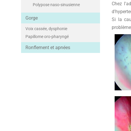
Chez l'ad
Polypose naso-sinusienne
d'hyperte
Gorge
Si la cau
problème
Voix cassée, dysphonie
Papillome oro-pharyngé
Ronflement et apnées