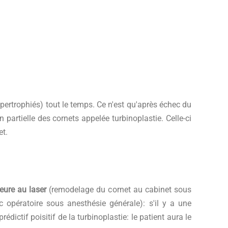
ypertrophiés) tout le temps. Ce n'est qu'après échec du
artielle des cornets appelée turbinoplastie. Celle-ci
et.
ieure au laser
(remodelage du cornet au cabinet sous
c opératoire sous anesthésie générale): s'il y a une
édictif poisitif de la turbinoplastie: le patient aura le