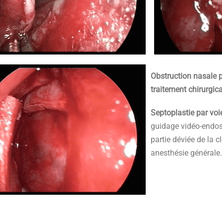
Obstruction nasale p
traitement chirurgica
Septoplastie par vo
guidage vidéo-endosc
partie déviée de la c
anesthésie générale.