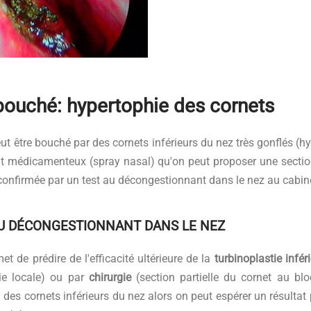
ouché: hypertophie des cornets
ut être bouché par des cornets inférieurs du nez très gonflés (h
t médicamenteux (spray nasal) qu'on peut proposer une section p
 confirmée par un test au décongestionnant dans le nez au cabin
U DÉCONGESTIONNANT DANS LE NEZ
et de prédire de l'efficacité ultérieure de la
turbinoplastie infér
ie locale) ou par
chirurgie
(section partielle du cornet au blo
n des cornets inférieurs du nez alors on peut espérer un résultat pr