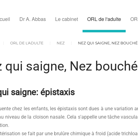
cueil
Dr A. Abbas
Le cabinet
ORL de l'adulte
ORL
ORL DE L'ADULTE
NEZ
NEZ QUI SAIGNE, NEZ BOUCHÉ
 qui saigne, Nez bouché
ui saigne: épistaxis
uente chez les enfants, les épistaxis sont dues à une variation an
au niveau de la cloison nasale. Cela s'appelle une tâche vascula
tion.
térisation se fait par une brulûre chimique à froid (acide trichloa