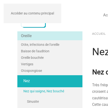
Accéder au contenu principal
Ac
ACCUEIL
Oreille
Otite, infections de l'oreille
Nez
Baisse de l'audition
Oreille bouchée
Vertiges
Nez q
Otospongiose
Nez
Très fréq
Nez qui saigne, Nez bouché
croisent 
cautérisa
Sinusite
Cette cau